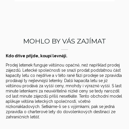
MOHLO BY VÁS ZAJÍMAT
Kdo dříve přijde, koupí levněji.
Prodej letenek funguje většinou opačně, než například prodej
zájezdů. Letecké společnosti se snaží prodat podstatnou část
kapacity letu co nejdříve a v této rané fázi prodeje se zpravidla
prodávají ty nejlevnější letenky. Další kapacita letu se již
většinou prodává za vyšší ceny, mnohdy i výrazně vyšší. S last
minute letenkami za neuvěřitelně nízké ceny se tedy narozdíl
od last minute zájezdů příliš nesetkáte. Tento obchodní model
aplikuje většina leteckých společností, včetně
nízkonákladových. Setkáme-li se s výjimkami, pak se jedná
zpravidla o charterové lety do dovolenkových destinací ze
zahraničních letišť.