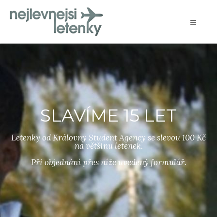
SLAVÍME 15 LET
Letenky od Královny Student Agency se slevou 100 Kč
na většinu letenek.
Při objednání přes níže uvedený formulář.